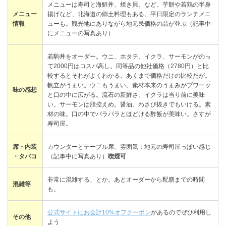
メニューは寿司と海鮮丼、焼き貝、など。芋餅や若鶏の半身
メニュー
揚げなど、北海道の郷土料理もある。平日限定のランチメニ
情報
ューも。観光地にありながら地元民価格の品が並ぶ（記事中
にメニューの写真あり）
若駒丼をオーダー。ウニ、ホタテ、イクラ、サーモンがのっ
て2000円はコスパ高し。同等品の他社価格（2780円）と比
較するとそれがよくわかる。あくまで価格だけの比較だが。
帆立がうまい。ウニもうまい。素材本来のうまみがブワーッ
味の感想
と口の中に広がる。流石の新鮮さ。イクラは当り前に美味
い。サーモンは脂控えめ。醤油、わさび抜きでもいける。素
材の味。口の中でパラパラとほどける酢飯が美味い。さすが
寿司屋。
席・内装
カウンターとテーブル席、雰囲気：地元の寿司屋っぽい感じ
・タバコ
（記事中に写真あり）
喫煙可
非常に混雑する、とか。あとオーダーから配膳までの時間
混雑等
も。
公式サイトにお会計10%オフクーポン
があるのでぜひ利用し
その他
よう