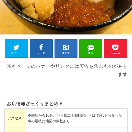
ツイート
シェア
はてブ
送る
Pocket
※本ページのバナーやリンクには広告を含むものがあり
ます
お店情報ざっくりまとめ▼
桑園駅から10分。地下鉄二十四軒駅からは徒歩6分程度（記
アクセス
事の最後に地図の掲載あり）