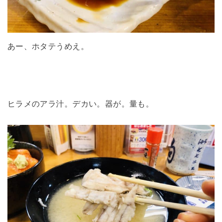
あー、ホタテうめえ。
ヒラメのアラ汁。デカい。器が。量も。