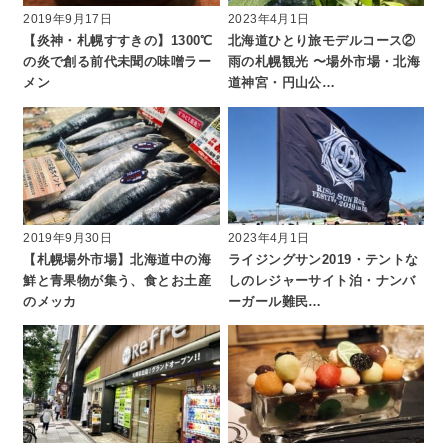
2019年9月17日
2023年4月1日
【炎神・札幌すすきの】1300℃
北海道ひとり旅モデルコース②
の炎で創る前代未聞の味噌ラー
雨の札幌観光 〜場外市場・北海
メン
道神宮・円山公…
2019年9月30日
2023年4月1日
【札幌場外市場】北海道中の海
ライジングサン2019・テントな
鮮と青果物が集う、食とお土産
しのレジャーサイト泊・ナンバ
のメッカ
ーガール難民…