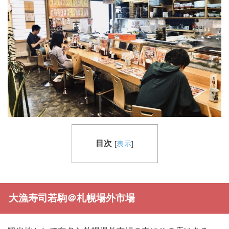
目次
[
表示
]
大漁寿司若駒＠札幌場外市場