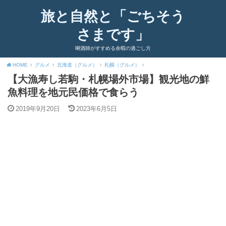
旅と自然と「ごちそう
さまです」
唎酒師がすすめる余暇の過ごし方
HOME
グルメ
北海道（グルメ）
札幌（グルメ）
【大漁寿し若駒・札幌場外市場】観光地の鮮
魚料理を地元民価格で食らう
2019年9月20日
2023年6月5日