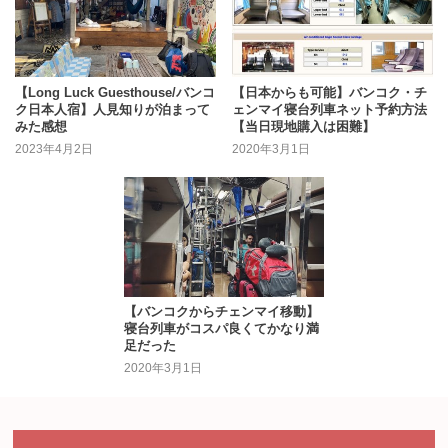
【Long Luck Guesthouse/バンコ
【日本からも可能】バンコク・チ
ク日本人宿】人見知りが泊まって
ェンマイ寝台列車ネット予約方法
みた感想
【当日現地購入は困難】
2023年4月2日
2020年3月1日
【バンコクからチェンマイ移動】
寝台列車がコスパ良くてかなり満
足だった
2020年3月1日