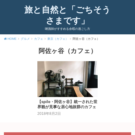
旅と自然と「ごちそう
さまです」
唎酒師がすすめる余暇の過ごし方
HOME
グルメ
カフェ
東京（カフェ）
阿佐ヶ谷（カフェ）
阿佐ヶ谷（カフェ）
【spile・阿佐ヶ谷】統一された世
界観が見事な居心地抜群のカフェ
2018年8月2日