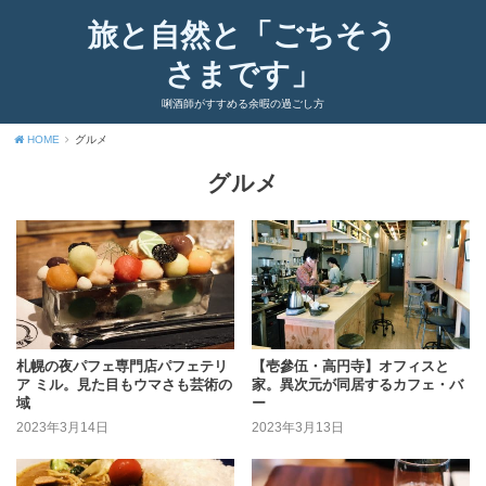
旅と自然と「ごちそう
さまです」
唎酒師がすすめる余暇の過ごし方
HOME
グルメ
グルメ
札幌の夜パフェ専門店パフェテリ
【壱參伍・高円寺】オフィスと
ア ミル。見た目もウマさも芸術の
家。異次元が同居するカフェ・バ
域
ー
2023年3月14日
2023年3月13日