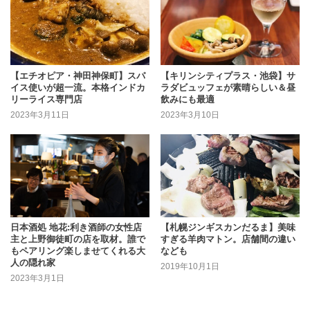
【エチオピア・神田神保町】スパ
【キリンシティプラス・池袋】サ
イス使いが超一流。本格インドカ
ラダビュッフェが素晴らしい＆昼
リーライス専門店
飲みにも最適
2023年3月11日
2023年3月10日
日本酒処 地花:利き酒師の女性店
【札幌ジンギスカンだるま】美味
主と上野御徒町の店を取材。誰で
すぎる羊肉マトン。店舗間の違い
もペアリング楽しませてくれる大
なども
人の隠れ家
2019年10月1日
2023年3月1日