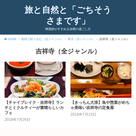
旅と自然と「ごちそう
さまです」
唎酒師がすすめる余暇の過ごし方
HOME
地域で絞り込む（全ジャンル）
東京（全ジャンル）
吉祥寺（全ジャンル）
吉祥寺（全ジャンル）
【チャイブレイク・吉祥寺】ラン
【きっちん大浪】魚や惣菜がめち
チとミクルティーが素晴らしいカ
ゃ美味い吉祥寺の定食屋
フェ
2018年7月23日
2018年7月26日