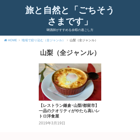
旅と自然と「ごちそう
さまです」
唎酒師がすすめる余暇の過ごし方
HOME
地域で絞り込む（全ジャンル）
山梨（全ジャンル）
山梨（全ジャンル）
【レストラン鎌倉･山梨/都留市】
一品のクオリティがやたら高いレ
トロ洋食屋
2019年3月19日