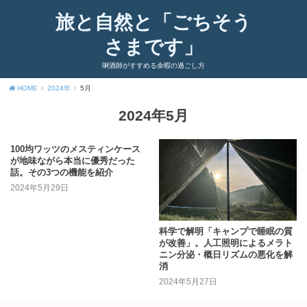
旅と自然と「ごちそう
さまです」
唎酒師がすすめる余暇の過ごし方
HOME
2024年
5月
2024年5月
100均ワッツのメスティンケース
が地味ながら本当に優秀だった
話。その3つの機能を紹介
2024年5月29日
科学で解明「キャンプで睡眠の質
が改善」。人工照明によるメラト
ニン分泌・概日リズムの悪化を解
消
2024年5月27日