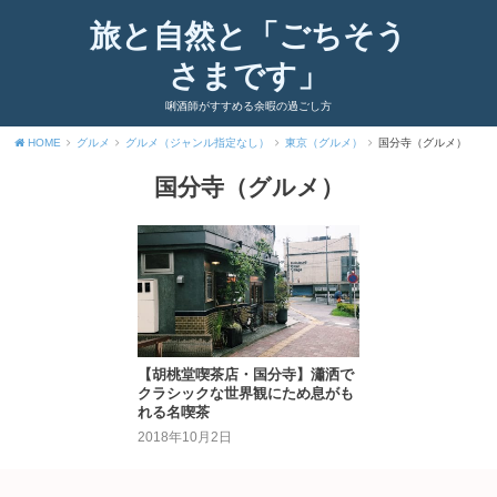
旅と自然と「ごちそう
さまです」
唎酒師がすすめる余暇の過ごし方
HOME
グルメ
グルメ（ジャンル指定なし）
東京（グルメ）
国分寺（グルメ）
国分寺（グルメ）
【胡桃堂喫茶店・国分寺】瀟洒で
クラシックな世界観にため息がも
れる名喫茶
2018年10月2日