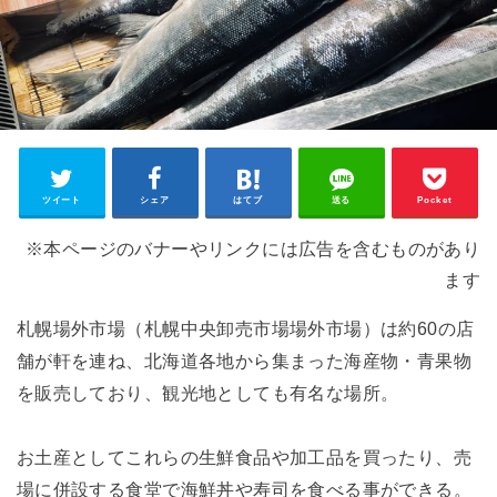
ツイート
シェア
はてブ
送る
Pocket
※本ページのバナーやリンクには広告を含むものがあり
ます
札幌場外市場（札幌中央卸売市場場外市場）は約60の店
舗が軒を連ね、北海道各地から集まった海産物・青果物
を販売しており、観光地としても有名な場所。
お土産としてこれらの生鮮食品や加工品を買ったり、売
場に併設する食堂で海鮮丼や寿司を食べる事ができる。