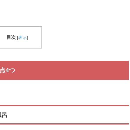
目次
[
表示
]
点4つ
風呂