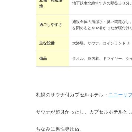
立地・周辺環
地下鉄南北線すすきの駅徒歩３分
境
施設全体の清潔さ・臭い問題なし
過ごしやすさ
を閉めるとやや暑かったが寝付け
主な設備
大浴場、サウナ、コインランドリー
備品
タオル、館内着、ドライヤー、シ
札幌のサウナ付カプセルホテル・
ニコーリ
サウナが超良かったし、カプセルホテルと
ちなみに男性専用宿。