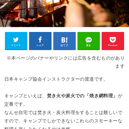
ツイート
シェア
はてブ
送る
Pocket
※本ページのバナーやリンクには広告を含むものがあり
ます
日本キャンプ協会インストラクターの渡邉です。
キャンプといえば、
焚き火や炭火での「焼き網料理」
が
定番です。
なんせ自宅では焚き火・炭火料理をすることは難しいで
すので、キャンプでしかできないこれらのスモーキーな
料理を楽しみたくなるのは当然。