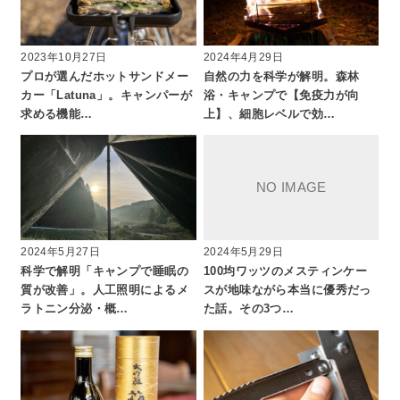
2023年10月27日
2024年4月29日
プロが選んだホットサンドメー
自然の力を科学が解明。森林
カー「Latuna」。キャンパーが
浴・キャンプで【免疫力が向
求める機能…
上】、細胞レベルで効…
2024年5月27日
2024年5月29日
科学で解明「キャンプで睡眠の
100均ワッツのメスティンケー
質が改善」。人工照明によるメ
スが地味ながら本当に優秀だっ
ラトニン分泌・概…
た話。その3つ…