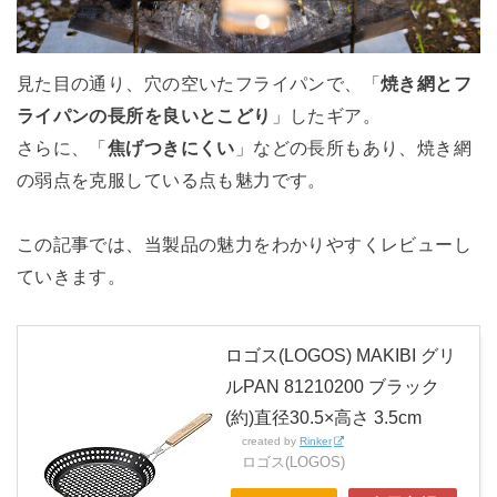
見た目の通り、穴の空いたフライパンで、「
焼き網とフ
ライパンの長所を良いとこどり
」したギア。
さらに、「
焦げつきにくい
」などの長所もあり、焼き網
の弱点を克服している点も魅力です。
この記事では、当製品の魅力をわかりやすくレビューし
ていきます。
ロゴス(LOGOS) MAKIBI グリ
ルPAN 81210200 ブラック
(約)直径30.5×高さ 3.5cm
created by
Rinker
ロゴス(LOGOS)