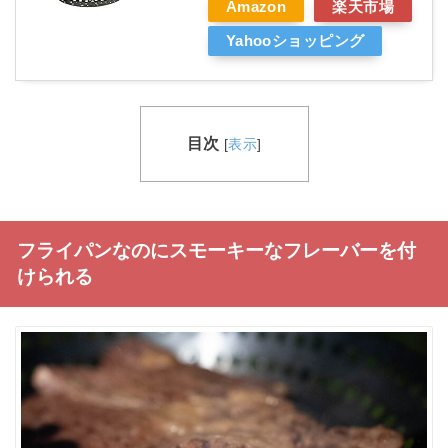
Amazon
楽天市場
Yahooショッピング
目次
[
表示
]
フライパンなのにスモーキーなフレーバーを付
けられる