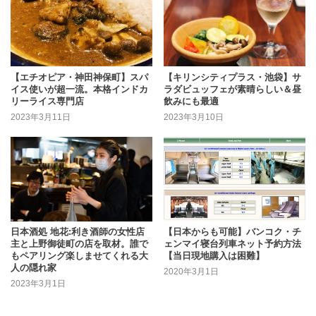
【エチオピア・神田神保町】スパ
【キリンシティプラス・池袋】サ
イス使いが超一流。本格インドカ
ラダビュッフェが素晴らしい＆昼
リーライス専門店
飲みにも最適
2023年3月11日
2023年3月10日
日本酒処 地花:利き酒師の女性店
【日本からも可能】バンコク・チ
主と上野御徒町の店を取材。誰で
ェンマイ寝台列車ネット予約方法
もペアリング楽しませてくれる大
【当日現地購入は困難】
人の隠れ家
2020年3月1日
2023年3月1日