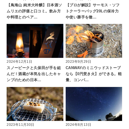
【鳥海山 純米大吟醸】日本酒ソ
【プロが解説】サーモス・ソフ
ムリエの評価と口コミ。飲み方
トクーラーバッグ20Lの保冷力
や料理とのペア…
や使い勝手を徹…
2024年12月1日
2023年9月29日
スノーピークと久保田が手を組
CANWAYのミニウッドストーブ
んだ！酒蔵が本気を出したキャ
なら【0円焚き火】ができる。軽
ンプのための日本…
量、コンパ…
2023年11月30日
2024年8月13日